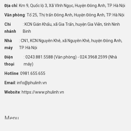
Địa chỉ
: Km 9, Quốc lộ 3, Xã Vĩnh Ngọc, Huyện Đông Anh, TP. Hà Nội
Văn phòng
: Tổ 25, Thị trấn Đông Anh, Huyện Đông Anh, TP. Hà Nội
Chi
: KCN Gián Khẩu, xã Gia Trấn, huyện Gia Viễn, tỉnh Ninh
nhánh
Binh
Nhà
: CN1, KCN Nguyên Khê, xã Nguyên Khê, huyện Đông Anh,
máy
TP. Hà Nội
Điện
: 0243.881.5588 (Văn phòng) - 024.3968.2599 (Nhà
thoại
máy)
Hotline
: 0981.655.655
Email
: info@phulinh.vn
Website
: https://www.phulinh.vn
Menu
Trang chủ