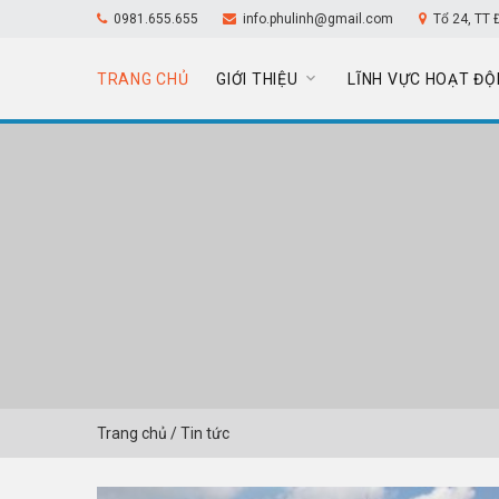
0981.655.655
info.phulinh@gmail.com
Tổ 24, TT 
TRANG CHỦ
GIỚI THIỆU
LĨNH VỰC HOẠT ĐỘ
Trang chủ
/
Tin tức