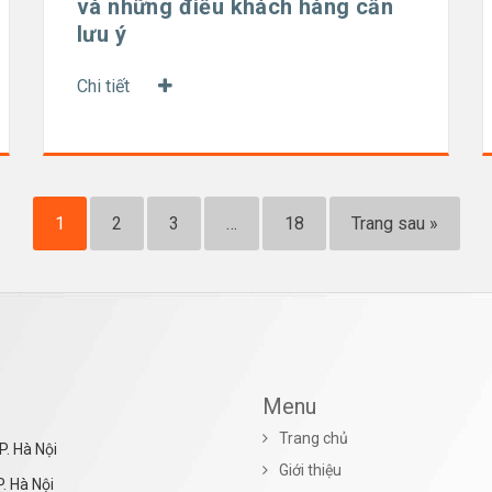
và những điều khách hàng cần
lưu ý
Chi tiết
1
2
3
…
18
Trang sau »
Menu
Trang chủ
P. Hà Nội
Giới thiệu
. Hà Nội