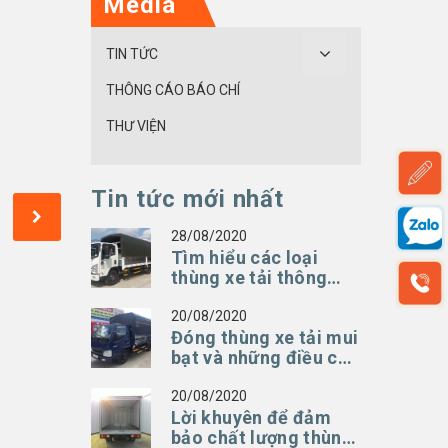
Media
TIN TỨC
THÔNG CÁO BÁO CHÍ
THƯ VIỆN
Tin tức mới nhất
U
28/08/2020
Tìm hiểu các loại
thùng xe tải thông
dụng cùng Phú Linh
20/08/2020
Đóng thùng xe tải mui
bạt và những điều chủ
xe nên thật sự quan
tâm
20/08/2020
Lời khuyên để đảm
bảo chất lượng thùng