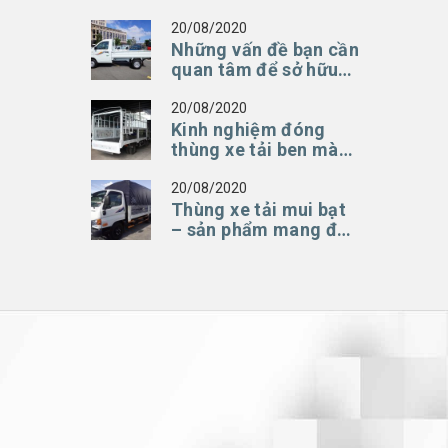
xe tải trong suốt thời
gian sử dụng
20/08/2020
Những vấn đề bạn cần
quan tâm để sở hữu
thùng xe lửng xe tải
hoàn hảo
20/08/2020
Kinh nghiệm đóng
thùng xe tải ben mà
bạn cần nhớ
20/08/2020
Thùng xe tải mui bạt
– sản phẩm mang đến
sự tiện lợi trên mọi
chặng đường