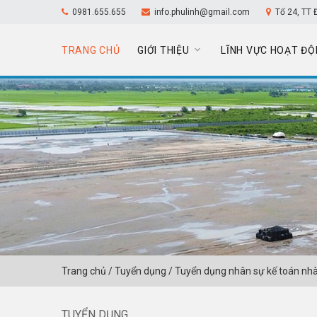
0981.655.655
info.phulinh@gmail.com
Tổ 24, TT 
TRANG CHỦ
GIỚI THIỆU
LĨNH VỰC HOẠT ĐỘ
Trang chủ
/
Tuyển dụng
/
Tuyển dụng nhân sự kế toán nh
TUYỂN DỤNG