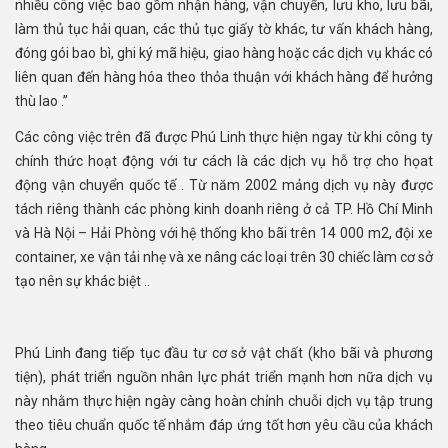
nhiều công việc bao gồm nhận hàng, vận chuyển, lưu kho, lưu bãi,
làm thủ tục hải quan, các thủ tục giấy tờ khác, tư vấn khách hàng,
đóng gói bao bì, ghi ký mã hiệu, giao hàng hoặc các dịch vụ khác có
liên quan đến hàng hóa theo thỏa thuận với khách hàng để hưởng
thù lao .”
Các công việc trên đã được Phú Linh thực hiện ngay từ khi công ty
chính thức hoạt động với tư cách là các dịch vụ hỗ trợ cho họat
động vận chuyển quốc tế . Từ năm 2002 mảng dịch vụ này được
tách riêng thành các phòng kinh doanh riêng ở cả TP. Hồ Chí Minh
và Hà Nội – Hải Phòng với hệ thống kho bãi trên 14 000 m2, đội xe
container, xe vận tải nhẹ và xe nâng các loại trên 30 chiếc làm cơ sở
tạo nên sự khác biệt ..
Phú Linh đang tiếp tục đầu tư cơ sở vật chất (kho bãi và phương
tiện), phát triển nguồn nhân lực phát triển mạnh hơn nữa dịch vụ
này nhằm thực hiện ngày càng hoàn chỉnh chuỗi dịch vụ tập trung
theo tiêu chuẩn quốc tế nhắm đáp ứng tốt hơn yêu cầu của khách